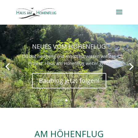
NEUES VOM HÖHENFLUG
Du bist neugierig und möchtest wissen wie das
Projekt: Haus am Höhenflug weiter geht?
Baublog jetzt folgen!
AM HÖHENFLUG